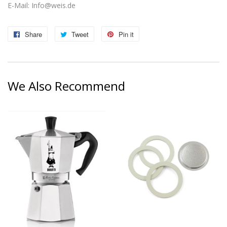
E-Mail: Info@weis.de
Share
Share
Tweet
Tweet
Pin it
Pin
on
on
on
Facebook
Twitter
Pinterest
We Also Recommend