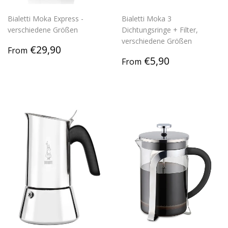
Bialetti Moka Express -
Bialetti Moka 3
verschiedene Größen
Dichtungsringe + Filter,
verschiedene Größen
Regular
€29,90
€29,90
From
price
Regular
€5,90
€5,90
From
price