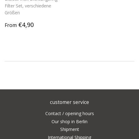
Filter Set, verschiedene
Größen
Regular
€4,90
€4,90
From
price
customer service
Contact / opening hours
Our shop in Berlin
Shipment
International Shipping