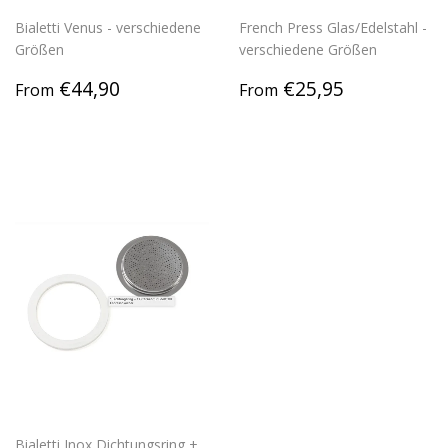
Bialetti Venus - verschiedene
French Press Glas/Edelstahl -
Größen
verschiedene Größen
Regular
€44,90
Regular
€25,95
€44,90
€25,95
From
From
price
price
Bialetti Inox Dichtungsring +