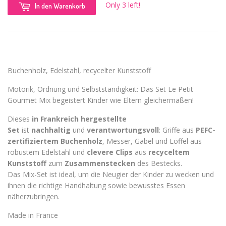
Only 3 left!
In den Warenkorb
Buchenholz, Edelstahl, recycelter Kunststoff
Motorik, Ordnung und Selbstständigkeit: Das Set Le Petit
Gourmet Mix begeistert Kinder wie Eltern gleichermaßen!
Dieses
in Frankreich hergestellte
Set
ist
nachhaltig
und
verantwortungsvoll
: Griffe aus
PEFC-
zertifiziertem Buchenholz
, Messer, Gabel und Löffel aus
robustem Edelstahl und
clevere Clips
aus
recyceltem
Kunststoff
zum
Zusammenstecken
des Bestecks.
Das Mix-Set ist ideal, um die Neugier der Kinder zu wecken und
ihnen die richtige Handhaltung sowie bewusstes Essen
näherzubringen.
Made in France