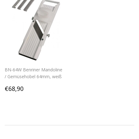
BN-64W Benriner Mandoline
/ Gemüsehobel 64mm, weiß
Regular
€68,90
€68,90
price