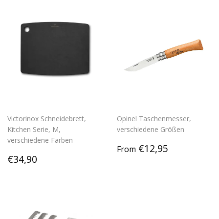
Victorinox Schneidebrett,
Opinel Taschenmesser,
Kitchen Serie, M,
verschiedene Größen
verschiedene Farben
Regular
€12,95
€12,95
From
Regular
€34,90
price
€34,90
price