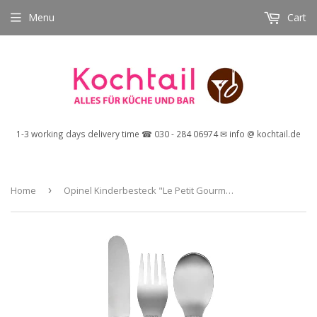
Menu
Cart
1-3 working days delivery time ☎ 030 - 284 06974 ✉ info @ kochtail.de
Home
›
Opinel Kinderbesteck "Le Petit Gourmet", 3-teilig