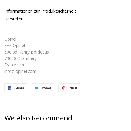
Informationen zur Produktsicherheit
Hersteller:
Opinel
SAS Opinel
508 bd Henry Bordeaux
73000 Chambéry
Frankreich
info@opinel.com
Share
Share
Tweet
Tweet
Pin it
Pin
on
on
on
Facebook
Twitter
Pinterest
We Also Recommend