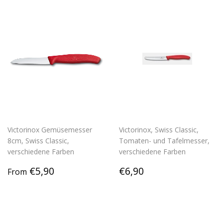
Victorinox Gemüsemesser
Victorinox, Swiss Classic,
8cm, Swiss Classic,
Tomaten- und Tafelmesser,
verschiedene Farben
verschiedene Farben
Regular
€5,90
Regular
€6,90
€5,90
€6,90
From
price
price