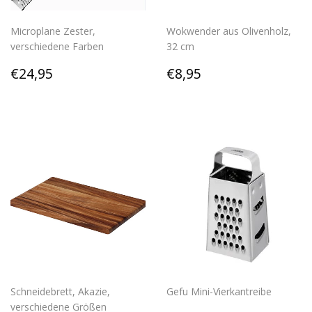
Microplane Zester,
Wokwender aus Olivenholz,
verschiedene Farben
32 cm
Regular
€24,95
Regular
€8,95
€24,95
€8,95
price
price
Schneidebrett, Akazie,
Gefu Mini-Vierkantreibe
verschiedene Größen