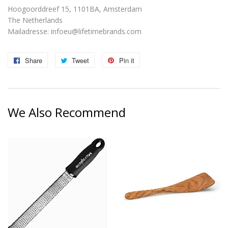
Hoogoorddreef 15, 1101BA, Amsterdam
The Netherlands
Mailadresse:
infoeu@lifetimebrands.com
Share
Share
Tweet
Tweet
Pin it
Pin
on
on
on
Facebook
Twitter
Pinterest
We Also Recommend