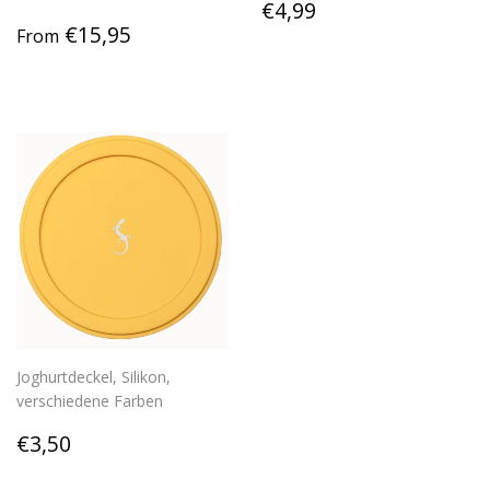
Regular
€4,99
€4,99
Regular
€15,95
price
€15,95
From
price
Joghurtdeckel, Silikon,
verschiedene Farben
Regular
€3,50
€3,50
price