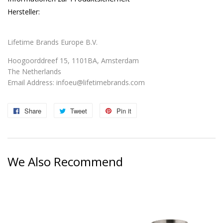
Hersteller:
Lifetime Brands Europe B.V.
Hoogoorddreef 15, 1101BA, Amsterdam
The Netherlands
Email Address:
infoeu@lifetimebrands.com
Share
Share
Tweet
Tweet
Pin it
Pin
on
on
on
Facebook
Twitter
Pinterest
We Also Recommend