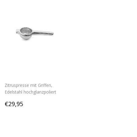
Zitruspresse mit Griffen,
Edelstahl hochglanzpoliert
Regular
€29,95
€29,95
price