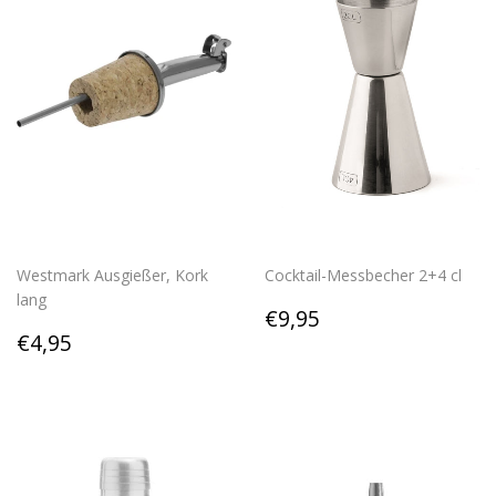
Westmark Ausgießer, Kork
Cocktail-Messbecher 2+4 cl
lang
Regular
€9,95
€9,95
Regular
€4,95
price
€4,95
price