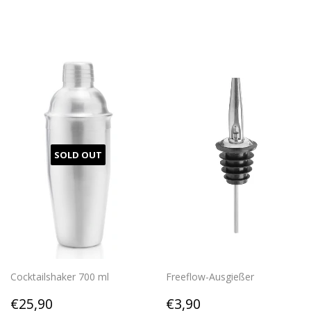
price
SOLD OUT
Cocktailshaker 700 ml
Freeflow-Ausgießer
Regular
€25,90
Regular
€3,90
€25,90
€3,90