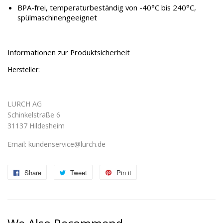
BPA-frei, temperaturbeständig von -40°C bis 240°C,
spülmaschinengeeignet
Informationen zur Produktsicherheit
Hersteller:
LURCH AG
Schinkelstraße 6
31137 Hildesheim
Email: kundenservice@lurch.de
Share
Share
Tweet
Tweet
Pin it
Pin
on
on
on
Facebook
Twitter
Pinterest