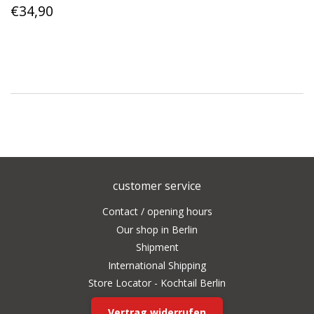
Regular
€34,90
€34,90
price
customer service
Contact / opening hours
Our shop in Berlin
Shipment
International Shipping
Store Locator - Kochtail Berlin
Vertrag widerrufen