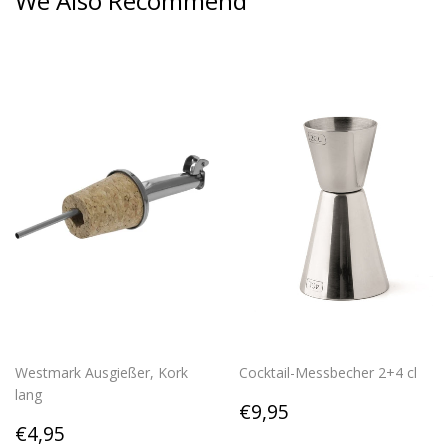
We Also Recommend
Westmark Ausgießer, Kork
Cocktail-Messbecher 2+4 cl
lang
Regular
€9,95
€9,95
Regular
€4,95
price
€4,95