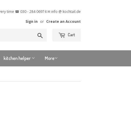
very time ☎ 030 - 284 06974 ✉ info @ kochtail.de
Sign in
or
Create an Account
Search
Cart
kitchen helper
More