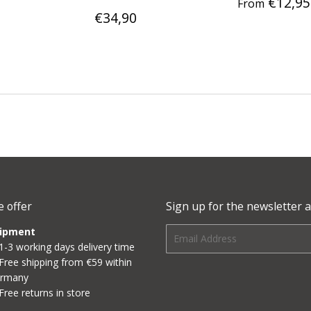
Regular
€12,95
From
Regular
€34,90
price
€34,90
ar
6,90
price
 offer
Sign up for the newsletter a
ipment
E-
1-3 working days delivery time
mail
Free shipping from €59 within
rmany
Free returns in store