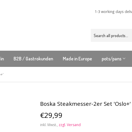
1-3 working days deli
lin
B2B / Gastrokunden
Made in Europe
pots/pans
+'
Boska Steakmesser-2er Set 'Oslo+'
€29,99
€29,99
inkl. Mwst.,
zzgl. Versand