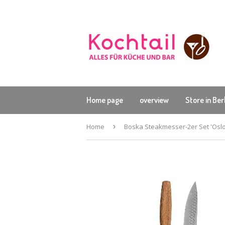
Home page
overview
Store in Ber
Home
›
Boska Steakmesser-2er Set 'Oslo