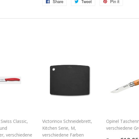
Share
Share
Tweet
Tweet
Pin it
Pin
on
on
on
Facebook
Twitter
Pinterest
 Swiss Classic,
Victorinox Schneidebrett,
Opinel Taschen
und
Kitchen Serie, M,
verschiedene G
r, verschiedene
verschiedene Farben