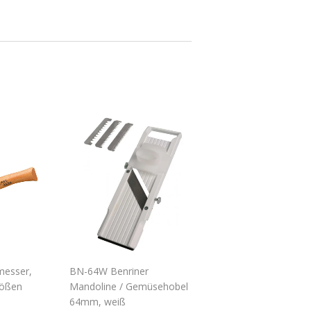
messer,
BN-64W Benriner
rößen
Mandoline / Gemüsehobel
64mm, weiß