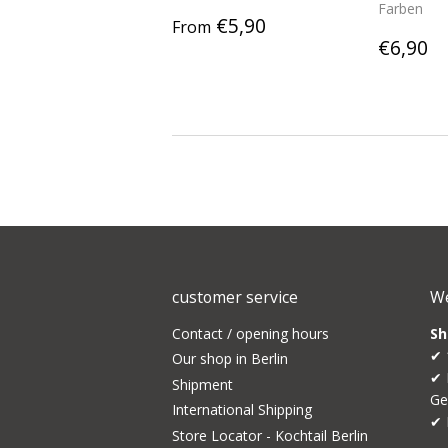
Farben
Regular
€5,90
€5,90
From
price
Regul
€
€6,90
price
customer service
We
Contact / opening hours
Sh
✔ 
Our shop in Berlin
✔ 
Shipment
Ge
International Shipping
✔ 
Store Locator - Kochtail Berlin