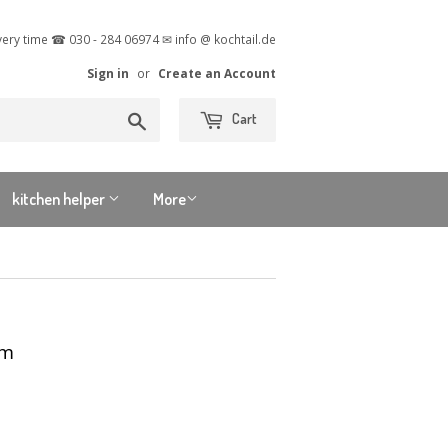
very time ☎ 030 - 284 06974 ✉ info @ kochtail.de
Sign in
or
Create an Account
Search
Cart
kitchen helper
More
cm