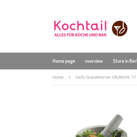
Home page
overview
Store in Ber
Home
›
Gefu Granitmörser CRUNCHY, 17