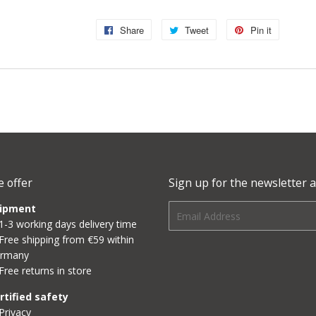
Share
Share
Tweet
Tweet
Pin it
Pin
on
on
on
Facebook
Twitter
Pinterest
 offer
Sign up for the newsletter a
ipment
E-
1-3 working days delivery time
mail
Free shipping from €59 within
rmany
Free returns in store
rtified safety
Privacy