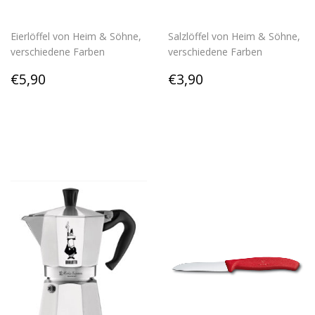
Eierlöffel von Heim & Söhne,
Salzlöffel von Heim & Söhne,
verschiedene Farben
verschiedene Farben
Regular
€5,90
Regular
€3,90
€5,90
€3,90
price
price