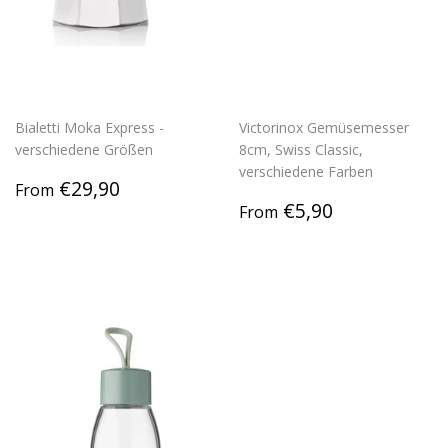
Bialetti Moka Express -
Victorinox Gemüsemesser
verschiedene Größen
8cm, Swiss Classic,
verschiedene Farben
Regular
€29,90
€29,90
From
price
Regular
€5,90
€5,90
From
price