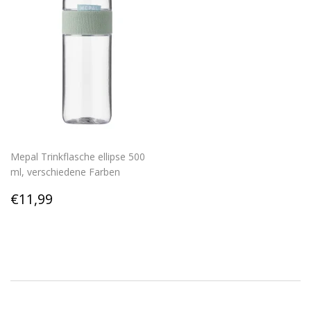
Mepal Trinkflasche ellipse 500
ml, verschiedene Farben
Regular
€11,99
€11,99
price