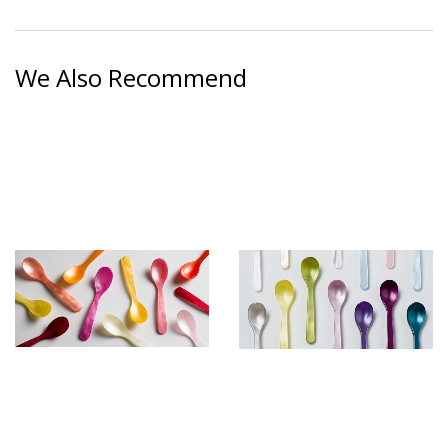
on
on
on
Facebook
Twitter
Pinterest
We Also Recommend