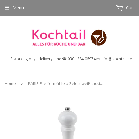
Menu
Cart
1-3 working days delivery time ☎ 030 - 284 06974 ✉ info @ kochtail.de
Home
›
PARIS Pfeffermühle u'Select weiß lackiert 22 cm