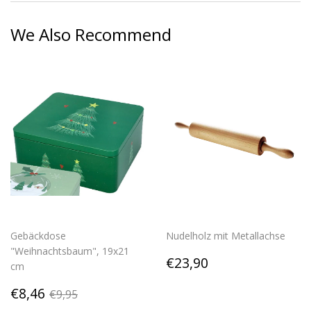
Facebook
Twitter
Pinterest
We Also Recommend
Gebäckdose
Nudelholz mit Metallachse
"Weihnachtsbaum", 19x21
Regular
€23,90
€23,90
cm
price
Sale
€8,46
Regular price
€9,95
€8,46
€9,95
price