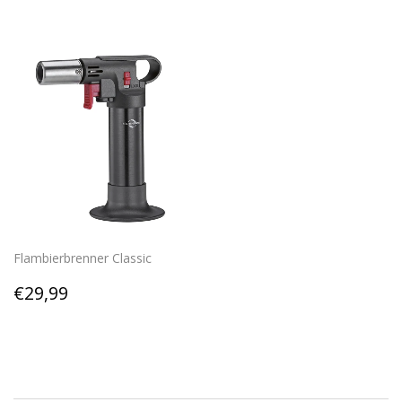
Flambierbrenner Classic
Regular
€29,99
€29,99
price