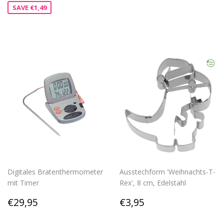
SAVE €1,49
Digitales Bratenthermometer
Ausstechform 'Weihnachts-T-
mit Timer
Rex', 8 cm, Edelstahl
Regular
€29,95
Regular
€3,95
€29,95
€3,95
price
price