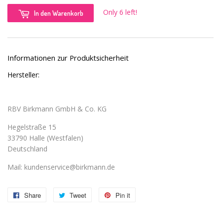
Only 6 left!
In den Warenkorb
Informationen zur Produktsicherheit
Hersteller:
RBV Birkmann GmbH & Co. KG
Hegelstraße 15
33790 Halle (Westfalen)
Deutschland
Mail: kundenservice@birkmann.de
Share
Share
Tweet
Tweet
Pin it
Pin
on
on
on