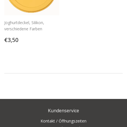
Joghurtdeckel, Silikon,
verschiedene Farben
Normaler
€3,50
€3,50
Preis
Kundenservice
Kontakt / Öffnungszeiten