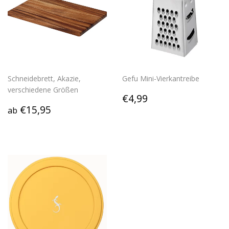
Schneidebrett, Akazie,
Gefu Mini-Vierkantreibe
verschiedene Größen
Normaler
€4,99
€4,99
Normaler
€15,95
Preis
€15,95
ab
Preis