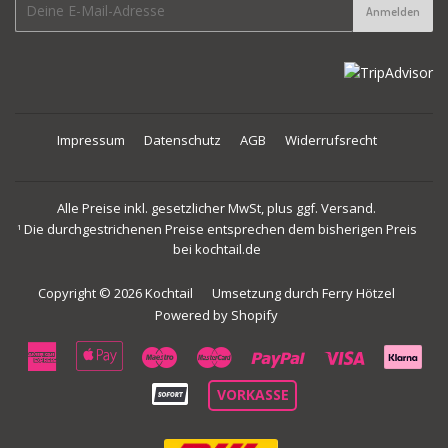
E-
Anmelden
mail
Impressum
Datenschutz
AGB
Widerrufsrecht
Alle Preise inkl. gesetzlicher MwSt, plus ggf. Versand.
Die durchgestrichenen Preise entsprechen dem bisherigen Preis
1
bei kochtail.de
Copyright © 2026
Kochtail
Umsetzung durch
Ferry Hötzel
Powered by Shopify
American
Apple
Maestro
Master
Paypal
Visa
Express
Pay
VORKASSE