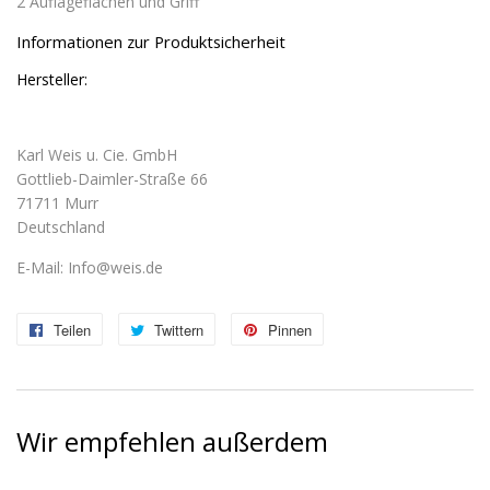
2 Auflageflächen und Griff
Informationen zur Produktsicherheit
Hersteller:
Karl Weis u. Cie. GmbH
Gottlieb-Daimler-Straße 66
71711 Murr
Deutschland
E-Mail: Info@weis.de
Teilen
Auf
Twittern
Auf
Pinnen
Auf
Facebook
Twitter
Pinterest
teilen
twittern
pinnen
Wir empfehlen außerdem