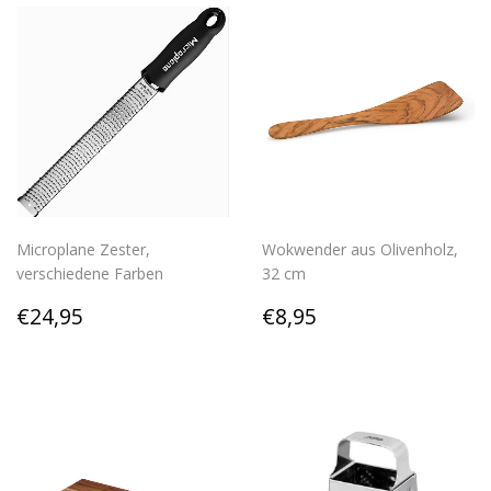
Microplane Zester,
Wokwender aus Olivenholz,
verschiedene Farben
32 cm
Normaler
€24,95
Normaler
€8,95
€24,95
€8,95
Preis
Preis