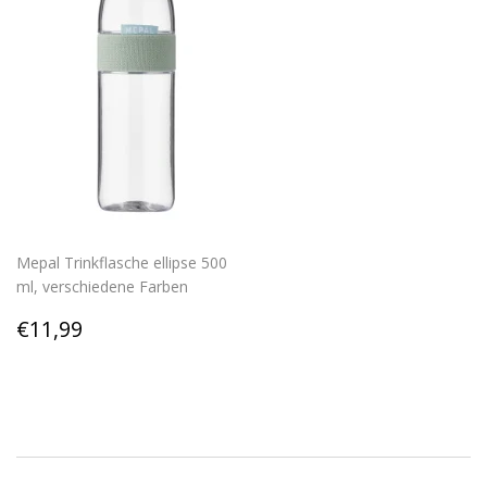
Mepal Trinkflasche ellipse 500
ml, verschiedene Farben
Normaler
€11,99
€11,99
Preis