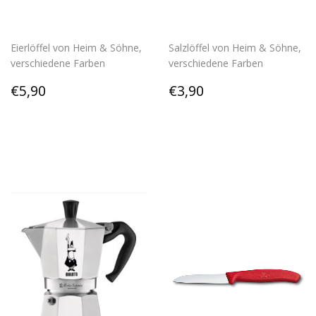
Eierlöffel von Heim & Söhne,
Salzlöffel von Heim & Söhne,
verschiedene Farben
verschiedene Farben
Normaler
€5,90
Normaler
€3,90
€5,90
€3,90
Preis
Preis