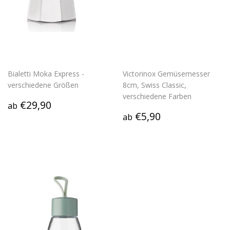
Bialetti Moka Express -
Victorinox Gemüsemesser
verschiedene Größen
8cm, Swiss Classic,
verschiedene Farben
Normaler
€29,90
€29,90
ab
Preis
Normaler
€5,90
€5,90
ab
Preis