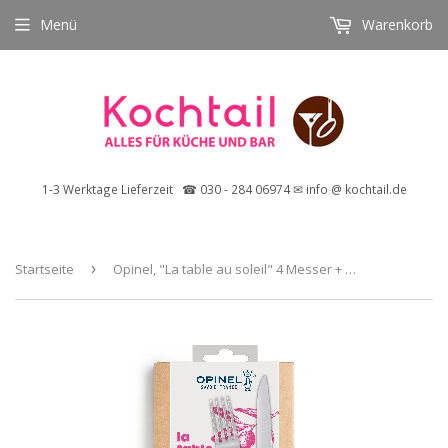
Menü
Warenkorb
1-3 Werktage Lieferzeit ☎ 030 - 284 06974 ✉ info @ kochtail.de
Startseite
›
Opinel, "La table au soleil" 4 Messer + 4 Gabeln mit Olivenholzgriff