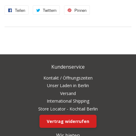
Teilen
Auf
Twittern
Auf
Pinnen
Auf
Facebook
Twitter
Pinterest
teilen
twittern
pinnen
Kundenservice
Kontakt / Öffnungszeiten
Unser Laden in Berlin
Versand
International Shipping
Store Locator - Kochtail Berlin
Vertrag widerrufen
Wir bieten