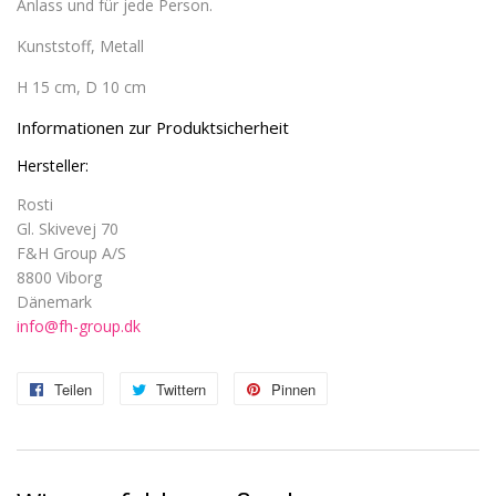
Anlass und für jede Person.
Kunststoff, Metall
H 15 cm, D 10 cm
Informationen zur Produktsicherheit
Hersteller:
Rosti
Gl. Skivevej 70
F&H Group A/S
8800 Viborg
Dänemark
info@fh-group.dk
Teilen
Auf
Twittern
Auf
Pinnen
Auf
Facebook
Twitter
Pinterest
teilen
twittern
pinnen