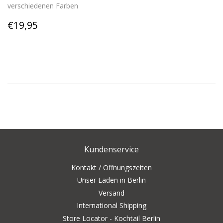
verschiedenen Farben
Normaler
€19,95
€19,95
Preis
Kundenservice
Kontakt / Öffnungszeiten
Unser Laden in Berlin
Versand
International Shipping
Store Locator - Kochtail Berlin