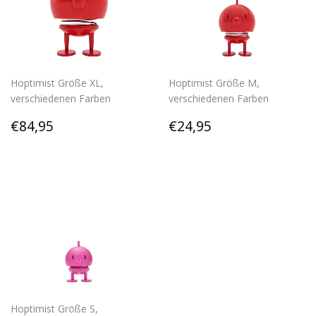
Hoptimist Größe XL,
Hoptimist Größe M,
verschiedenen Farben
verschiedenen Farben
Normaler
€84,95
Normaler
€24,95
€84,95
€24,95
Preis
Preis
Hoptimist Größe S,