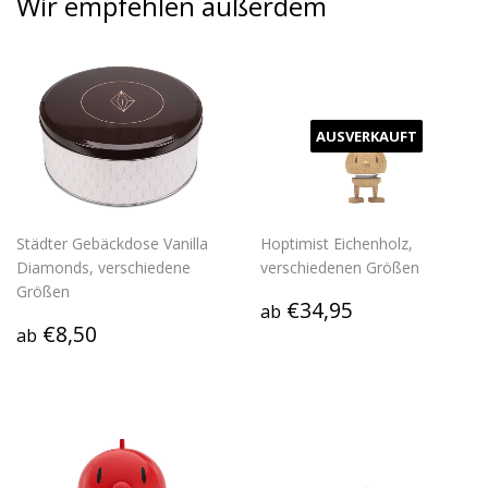
Wir empfehlen außerdem
AUSVERKAUFT
Städter Gebäckdose Vanilla
Hoptimist Eichenholz,
Diamonds, verschiedene
verschiedenen Größen
Größen
Normaler
€34,95
€34,95
ab
Normaler
€8,50
Preis
€8,50
ab
Preis